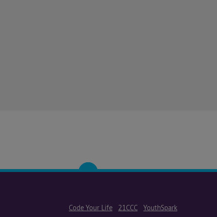
Code Your Life
21CCC
YouthSpark