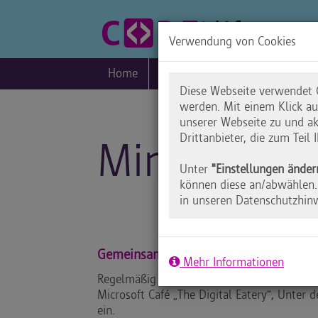
Verwendung von Cookies
Home
Blog
Praxis
Inklusio
Diese Webseite verwendet C
werden. Mit einem Klick a
unserer Webseite zu und ak
Drittanbieter, die zum Teil
Minecraft S
Unter
"Einstellungen änder
können diese an/abwählen. 
in unseren Datenschutzhin
Gemeinsam Welten erschaffen
Mehr Informationen
Regelmäßig lud Code your Life zum Minecra
Microsoft Café „The Digital Eatery“, Unter d
ein.