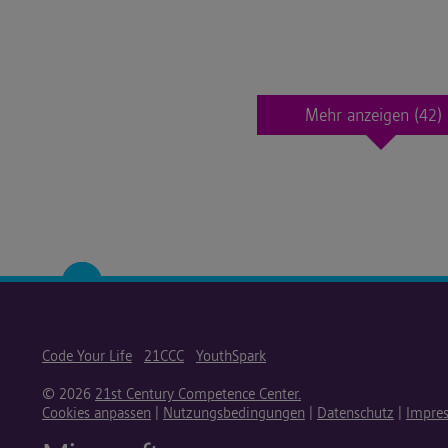
Mehr anzeigen
(42)
Code Your Life
21CCC
YouthSpark
© 2026
21st Century Competence Center.
Cookies anpassen
|
Nutzungsbedingungen
|
Datenschutz
|
Impre