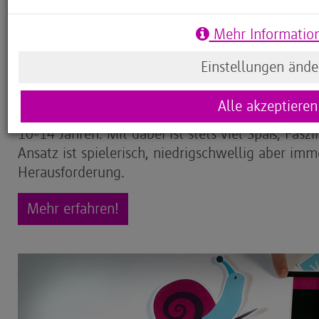
Minecraft Wettbewerb
Mehr Informatio
Einstellungen ände
Das Konzept
Alle akzeptieren
Code your Life bedeutet Programmieren mit Ju
10-14 Jahren. Mit dabei ist stets viel Spaß, Fasz
Ansatz ist spielerisch, niedrigschwellig aber im
Herausforderung.
Mehr erfahren!