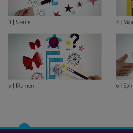
3 | Sterne
4 | Mä
5 | Blumen
6 | Spi