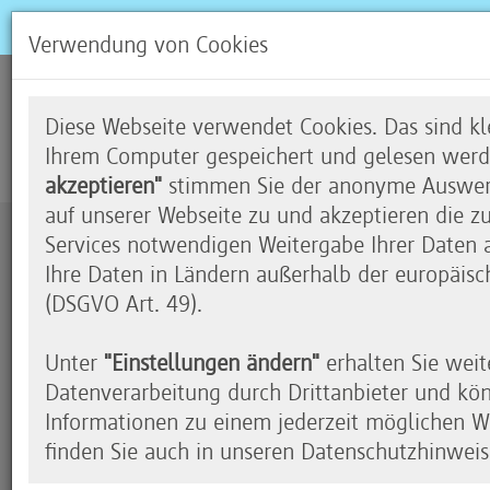
Verwendung von Cookies
Vielecke
Diese Webseite verwendet Cookies. Das sind kle
Ihrem Computer gespeichert und gelesen werd
akzeptieren"
stimmen Sie der anonyme Auswert
auf unserer Webseite zu und akzeptieren die z
Services notwendigen Weitergabe Ihrer Daten an
Zustimmung erforderlich
Ihre Daten in Ländern außerhalb der europäisc
(DSGVO Art. 49).
Durch das Klicken auf dieses Video wird das en
eingeblendet. Wir möchten Sie darauf hinweisen
Unter
"Einstellungen ändern"
erhalten Sie weit
Youtube übermittelt werden.
Datenverarbeitung durch Drittanbieter und kö
Soll das für alle Youtube-Videos gelten, klicken 
Informationen zu einem jederzeit möglichen Wi
Aktivierung".
finden Sie auch in unseren Datenschutzhinweis