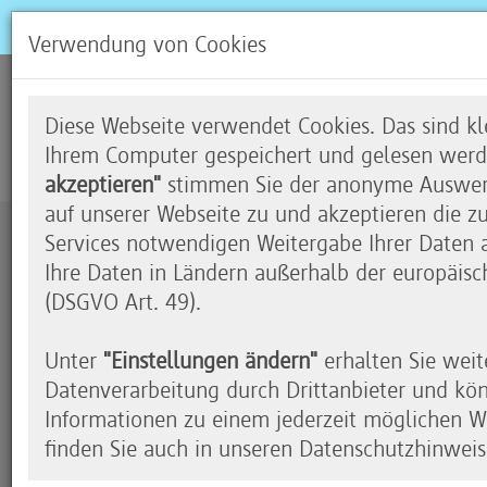
Verwendung von Cookies
Das Mäander
Diese Webseite verwendet Cookies. Das sind kle
Ihrem Computer gespeichert und gelesen werd
akzeptieren"
stimmen Sie der anonyme Auswert
auf unserer Webseite zu und akzeptieren die z
Services notwendigen Weitergabe Ihrer Daten an
Zustimmung erforderlich
Ihre Daten in Ländern außerhalb der europäisc
(DSGVO Art. 49).
Durch das Klicken auf dieses Video wird das en
eingeblendet. Wir möchten Sie darauf hinweisen
Unter
"Einstellungen ändern"
erhalten Sie weit
Youtube übermittelt werden.
Datenverarbeitung durch Drittanbieter und kö
Soll das für alle Youtube-Videos gelten, klicken 
Informationen zu einem jederzeit möglichen Wi
Aktivierung".
finden Sie auch in unseren Datenschutzhinweis