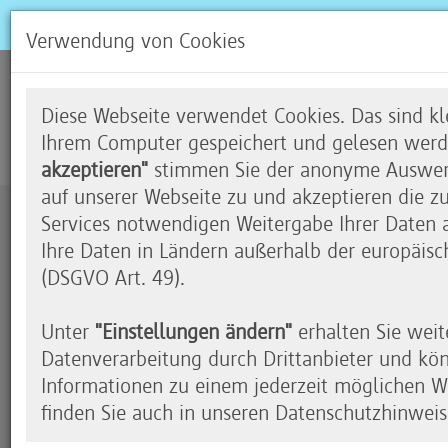
Verwendung von Cookies
Blumen und Blüten
Diese Webseite verwendet Cookies. Das sind kle
Ihrem Computer gespeichert und gelesen werd
akzeptieren"
stimmen Sie der anonyme Auswert
auf unserer Webseite zu und akzeptieren die z
Services notwendigen Weitergabe Ihrer Daten an
Zustimmung erforderlich
Ihre Daten in Ländern außerhalb der europäisc
(DSGVO Art. 49).
Durch das Klicken auf dieses Video wird das en
eingeblendet. Wir möchten Sie darauf hinweisen
Unter
"Einstellungen ändern"
erhalten Sie weit
Youtube übermittelt werden.
Datenverarbeitung durch Drittanbieter und kö
Soll das für alle Youtube-Videos gelten, klicken 
Informationen zu einem jederzeit möglichen Wi
Aktivierung".
finden Sie auch in unseren Datenschutzhinweis