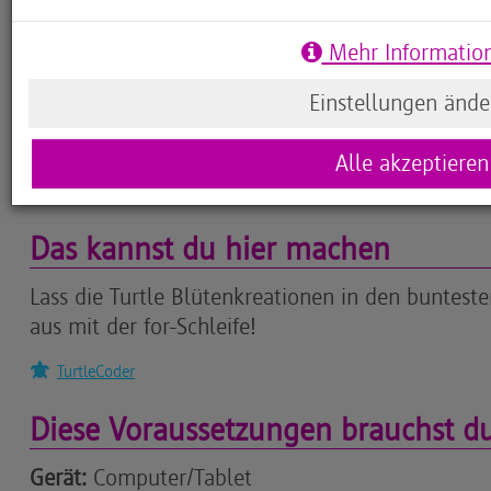
Dauerhafte Aktivier
Mehr Informatio
Einstellungen ände
Alle akzeptieren
Das kannst du hier machen
Lass die Turtle Blütenkreationen in den bunteste
aus mit der for-Schleife!
TurtleCoder
Diese Voraussetzungen brauchst d
Gerät:
Computer/Tablet