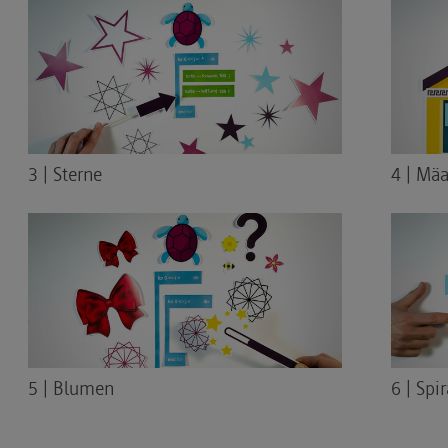
3 | Sterne
4 | Mä
5 | Blumen
6 | Spi