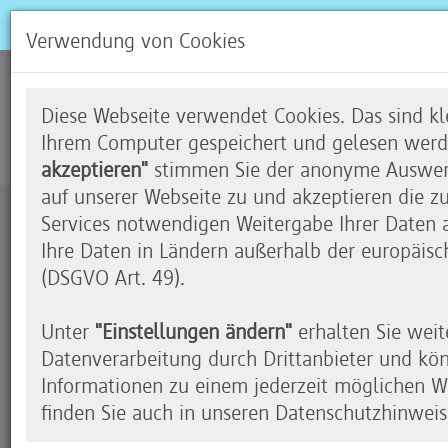
Verwendung von Cookies
Niederschlag messen
Diese Webseite verwendet Cookies. Das sind kle
Ihrem Computer gespeichert und gelesen werd
akzeptieren"
stimmen Sie der anonyme Auswert
auf unserer Webseite zu und akzeptieren die z
Services notwendigen Weitergabe Ihrer Daten an
Zustimmung erforderlich
Ihre Daten in Ländern außerhalb der europäisc
(DSGVO Art. 49).
Durch das Klicken auf dieses Video wird das en
eingeblendet. Wir möchten Sie darauf hinweisen
Unter
"Einstellungen ändern"
erhalten Sie weit
Youtube übermittelt werden.
Datenverarbeitung durch Drittanbieter und kö
Soll das für alle Youtube-Videos gelten, klicken 
Informationen zu einem jederzeit möglichen Wi
Aktivierung".
finden Sie auch in unseren Datenschutzhinweis