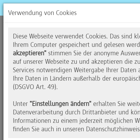
Verwendung von Cookies
Offline Coding
Diese Webseite verwendet Cookies. Das sind kle
Ihrem Computer gespeichert und gelesen werd
akzeptieren"
stimmen Sie der anonyme Auswert
auf unserer Webseite zu und akzeptieren die z
Computerprogramme verstehen
Services notwendigen Weitergabe Ihrer Daten an
Ihre Daten in Ländern außerhalb der europäisc
Bei Code your Life ziehen wir auch einmal den S
(DSGVO Art. 49).
Prinzipien des Programmierens nur mit Papier und
Karteikarten oder sogar ohne jegliches Hilfsmitte
Unter
"Einstellungen ändern"
erhalten Sie weit
an: Wie rechnet eigentlich ein Computerprogram
Datenverarbeitung durch Drittanbieter und kö
einem
Algorithmus
? Und was ist eine Prüfziffer
Informationen zu einem jederzeit möglichen Wi
Offline
Coding
beantwortet werden.
finden Sie auch in unseren Datenschutzhinweis