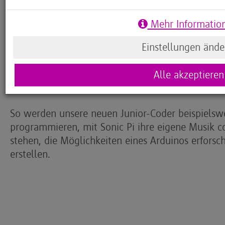
„großen“ Entwicklern lernen, ganz viel Program
Ergebnisse auf der großen Bühne präsentieren.
Mehr Informatio
mit viel Coding, Spaß und Kultur kommt jeder auf
einer bewährten Mischung aus anspruchsvollen 
Einstellungen ände
Experimentiermomenten, spaßbringenden Gaming
Inputphasen können die Kinder aktiv sein, viel l
Alle akzeptieren
natürlich auch spielen.
So werden unsere neuen Junior-Coder beispielsw
programmieren, mit Sonic Pi ihre eigene Musik c
stehen, die Möglichkeiten eines Arduinos erfors
erstellen.