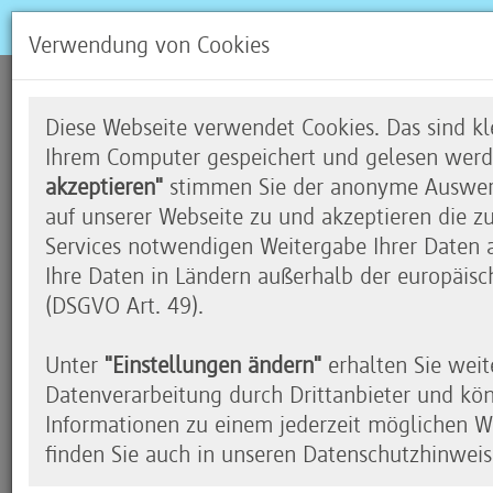
Verwendung von Cookies
Summer Camp 2016
Diese Webseite verwendet Cookies. Das sind kle
Ihrem Computer gespeichert und gelesen werd
akzeptieren"
stimmen Sie der anonyme Auswert
auf unserer Webseite zu und akzeptieren die z
Drei Tage Programmieren für Kinde
Services notwendigen Weitergabe Ihrer Daten an
Ihre Daten in Ländern außerhalb der europäisc
Auch in diesem Jahr veranstaltet Code your Lif
(DSGVO Art. 49).
nahezu 100 Schülerinnen und Schüler der Code y
aus unterschiedlichen Ecken Deutschlands. Diesma
Unter
"Einstellungen ändern"
erhalten Sie weit
Gelände des Internationalen Kultur Centrums uf
Datenverarbeitung durch Drittanbieter und kö
wundervollen Theatersaal in einen Coding Maker
Informationen zu einem jederzeit möglichen Wi
finden Sie auch in unseren Datenschutzhinweis
Die Kinder im Alter von 10 – 14 Jahren werden C