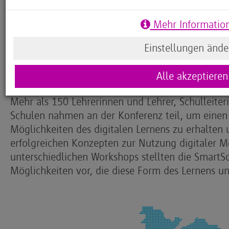
Im Nachgang zum IT-Gipfel 2016 in Saarbrücken 
Mehr Informatio
Präsentation der ersten SmartSchool in Deutschl
Partner auf den Weg gemacht, mit einer SmartSch
Einstellungen ände
Konzepte breit zu kommunizieren und zugleich e
anzuregen.
Alle akzeptieren
Mehr als 150 Lehrerinnen und Lehrer, Schulleiter
Schulen nahmen an der Konferenz teil, um einen vi
Möglichkeiten des digitalen Lernens zu erhalten
erfolgreichen Konzepten zur Nutzung digitaler Me
unterschiedlichen Workshops stellten die SmartS
Möglichkeiten vor, die diese Form des Lernens u