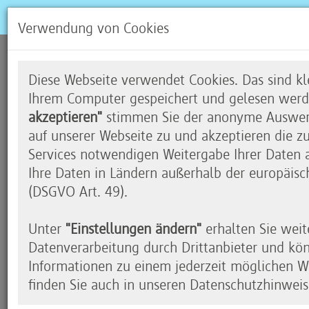
Verwendung von Cookies
Rückblick SmartSchool Kon
Diese Webseite verwendet Cookies. Das sind kle
Ihrem Computer gespeichert und gelesen werd
akzeptieren"
stimmen Sie der anonyme Auswert
auf unserer Webseite zu und akzeptieren die z
Moderne Medienschulen
Services notwendigen Weitergabe Ihrer Daten an
Ihre Daten in Ländern außerhalb der europäisc
Die Bildungsorte der Zukunft stehen vor der gro
(DSGVO Art. 49).
durch Digitalisierung beeinflusste und verändert
schaffen und diesen Prozess aktiv mitzugestalten
Unter
"Einstellungen ändern"
erhalten Sie weit
Digitalisierung und die zunehmende weltweite V
Datenverarbeitung durch Drittanbieter und kö
Vordergrund. Die Schule der Zukunft benötigt al
Informationen zu einem jederzeit möglichen Wi
die orts- und zeitunabhängiges Lernen in Verbin
finden Sie auch in unseren Datenschutzhinweis
Konzepten ermöglichen.