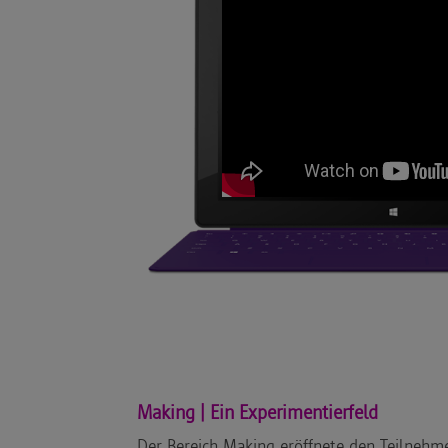
Making | Ein Experimentierfeld
Der Bereich Making eröffnete den Teilneh