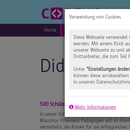
Verwendung von Cookies
Home
Blog
Praxis
Inklusio
Diese Webseite verwendet C
werden. Mit einem Klick a
unserer Webseite zu und ak
Drittanbieter, die zum Teil
Didacta 201
Unter
"Einstellungen änder
können diese an/abwählen. 
in unseren Datenschutzhin
500 Schüler im Digitalen Lernlabor
Mehr Informationen
In seiner Eröffnungsrede zur didacta 2017 f
Wassilios Fthenakis Pädagogen auf, in ihr
vermitteln, die Kinder für ein erfolgreiches