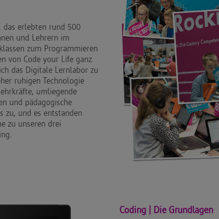
, das erlebten rund 500
innen und Lehrern im
ulklassen zum Programmieren
en von Code your Life ganz
ich das Digitale Lernlabor zu
her ruhigen Technologie
Lehrkräfte, umliegende
äten und pädagogische
ns zu, und es entstanden
e zu unseren drei
ing.
Coding | Die Grundlagen