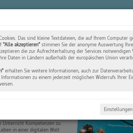
n
Akademie
Wettbewerbe
Initiative
ookies. Das sind kleine Textdateien, die auf Ihrem Computer g
uf
"Alle akzeptieren"
stimmen Sie der anonyme Auswertung Ihres
zeptieren die zur Aufrechterhaltung der Services notwendigen 
 Ihre Daten in Ländern außerhalb der europäischen Union verarb
7 - ein Rückblick
n"
erhalten Sie weitere Informationen, auch zur Datenverarbeit
Informationen zu einem jederzeit möglichen Widerrufs Ihrer Ei
weisen.
Einstellungen
orderte Gastgeber Prof. Dr.
em Unterricht Kompetenzen zu
 Leben in einer digitalen Welt