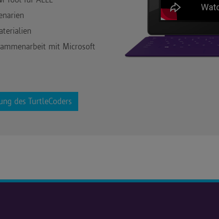
enarien
terialien
usammenarbeit mit Microsoft
ung des TurtleCoders