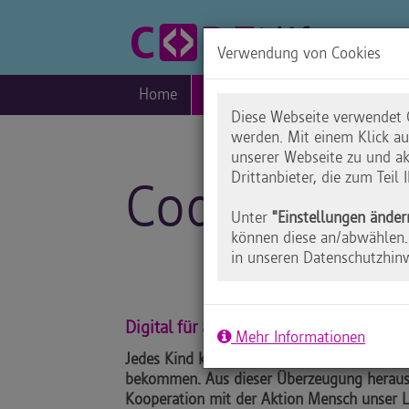
Verwendung von Cookies
Home
Blog
Praxis
Inklusio
Diese Webseite verwendet C
werden. Mit einem Klick a
unserer Webseite zu und ak
Drittanbieter, die zum Teil
Code your Li
Unter
"Einstellungen änder
können diese an/abwählen. 
in unseren Datenschutzhin
Digital für alle!
Mehr Informationen
Jedes Kind kann programmieren lernen – un
bekommen. Aus dieser Überzeugung heraus 
Kooperation mit der Aktion Mensch unser 