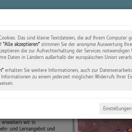
n
Akademie
Wettbewerbe
Initiative
ookies. Das sind kleine Textdateien, die auf Ihrem Computer g
uf
"Alle akzeptieren"
stimmen Sie der anonyme Auswertung Ihres
zeptieren die zur Aufrechterhaltung der Services notwendigen 
 Ihre Daten in Ländern außerhalb der europäischen Union verarb
fe wird inklusiv
n"
erhalten Sie weitere Informationen, auch zur Datenverarbeit
Informationen zu einem jederzeit möglichen Widerrufs Ihrer Ei
weisen.
Einstellungen
d soll die Chance dazu
erweitern wir in
Lehr- und Lernangebot und