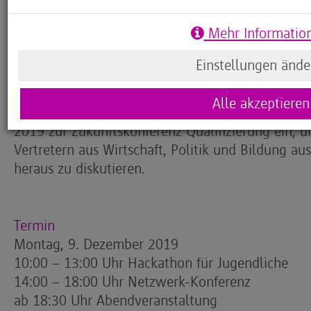
Die Kompetenzen von heute und m
Mehr Informatio
Welche digitalen Kompetenzen benötigen junge M
Wie fördern wir gemeinsam die Beschäftigungsfäh
Einstellungen ände
den Nachwuchs für die Arbeitswelt der Zukunft?
Alle akzeptieren
In Fortführung der erfolgreichen CODE{affair} l
2019 zur Zukunftskonferenz Qualifizierung ein,
Vertretern aus Wirtschaft, Politik und Bildung au
heraus zu diskutieren.
Termin
Montag, 9. Dezember 2019
10:00 – 13:00 Uhr Hackathon für Jugendliche
14:00 – 18:00 Uhr Netzwerk-Konferenz
ab 18:30 Uhr Abendveranstaltung