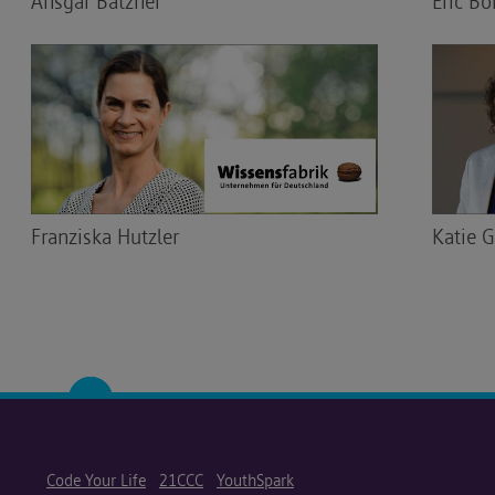
Ansgar Batzner
Eric B
Franziska Hutzler
Katie G
Code Your Life
21CCC
YouthSpark