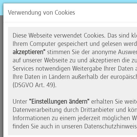
Verwendung von Cookies
Code your Life auf Deutsc
Diese Webseite verwendet Cookies. Das sind kle
Ihrem Computer gespeichert und gelesen werd
akzeptieren"
stimmen Sie der anonyme Auswert
auf unserer Webseite zu und akzeptieren die z
Mit dem Tourbus durch die Region
Services notwendigen Weitergabe Ihrer Daten an
Ihre Daten in Ländern außerhalb der europäisc
Seit Herbst 2016 geht Code your Life regelmäßig
(DSGVO Art. 49).
verschiedenen Schulen im gesamten Bundesgebiet
Unter
"Einstellungen ändern"
erhalten Sie weit
Mit im Gepäck der Tour ist stets eine individuel
Datenverarbeitung durch Drittanbieter und kö
für die Kinder vor Ort: So werden sie zum Beispi
Informationen zu einem jederzeit möglichen Wi
Turtle-Grafiken programmieren. In einem Worksho
finden Sie auch in unseren Datenschutzhinweis
Herausforderung zu meistern und ihr Kunstwerk i