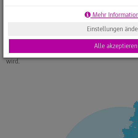
Code your Life-Galerie auszustellen.
Mehr Informatio
Besonderes Highlight: Bei jedem Termin ist ein C
dem Deutschen Bundestag dabei, der den Kindern
Einstellungen ände
die virtuelle Galerie offiziell eröffnen wird. Am
Staffelstab mit einer neuen Challenge an die nä
Alle akzeptieren
sodass die Galerie nach und nach mit weiteren r
wird.