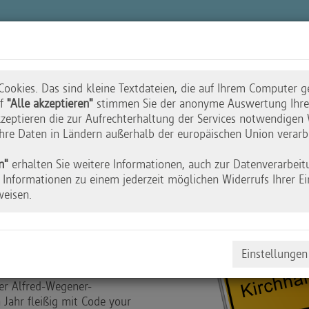
n
Akademie
Wettbewerbe
Initiative
ookies. Das sind kleine Textdateien, die auf Ihrem Computer g
uf
"Alle akzeptieren"
stimmen Sie der anonyme Auswertung Ihres
zeptieren die zur Aufrechterhaltung der Services notwendigen 
 Ihre Daten in Ländern außerhalb der europäischen Union verarb
n Hessen
n"
erhalten Sie weitere Informationen, auch zur Datenverarbeit
Informationen zu einem jederzeit möglichen Widerrufs Ihrer Ei
weisen.
Einstellungen
 Anfang September in die
er Alfred-Wegener-
Jahr fleißig mit Code your