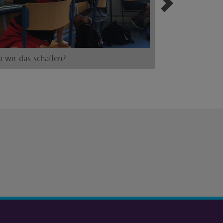
 wir das schaffen?
Gleich geht es