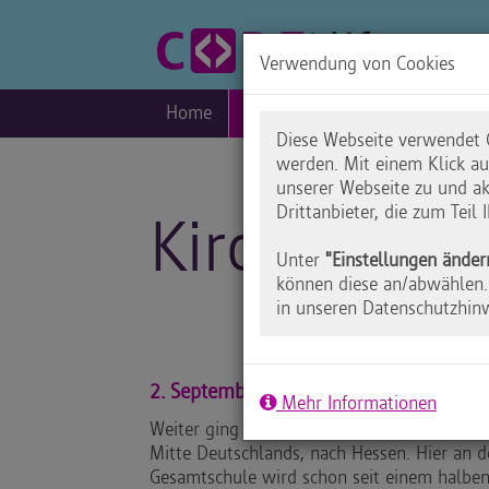
Verwendung von Cookies
Home
Blog
Praxis
Inklusio
Diese Webseite verwendet C
werden. Mit einem Klick a
unserer Webseite zu und ak
Drittanbieter, die zum Teil
Kirchhain i
Unter
"Einstellungen änder
können diese an/abwählen. 
in unseren Datenschutzhin
2. September: Alfred-Wegener-Schule
Mehr Informationen
Weiter ging es an diesem sonnigen Freitag
Mitte Deutschlands, nach Hessen. Hier an d
Gesamtschule wird schon seit einem halben 