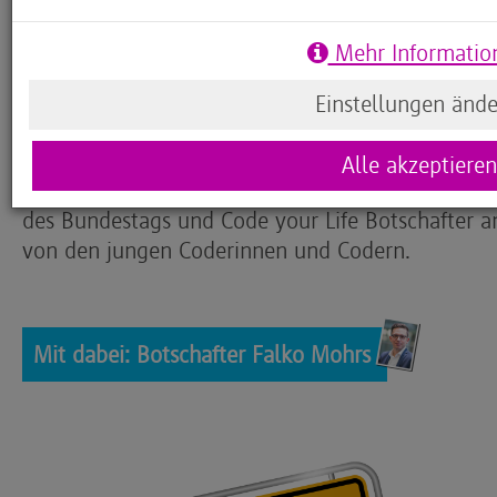
Integration der Code your Life Programmierangeb
Mehr Informatio
Nach einer spielerischen Einführung in die Pro
waren die Kinder begeistert davon, wie schnell 
Einstellungen änd
lernen und damit phantasiereiche Figuren bauen
der Laagbergschule einmal mit der Turtle zu pro
Alle akzeptieren
Schülerinnen und Schüler besonders gefallen. Un
des Bundestags und Code your Life Botschafter a
von den jungen Coderinnen und Codern.
Mit dabei: Botschafter Falko Mohrs