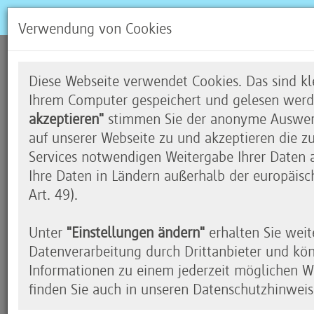
Verwendung von Cookies
Wolfsburg
Diese Webseite verwendet Cookies. Das sind kle
Ihrem Computer gespeichert und gelesen werd
akzeptieren"
stimmen Sie der anonyme Auswert
auf unserer Webseite zu und akzeptieren die z
Laagbergschule am 26. März 2019
Services notwendigen Weitergabe Ihrer Daten an
Ihre Daten in Ländern außerhalb der europäis
Der Code your Life Tourbus rollte weiter und be
Art. 49).
Jungen der vierte Klassenstufe an der Laagbergsc
Gepäck war natürlich auch wieder die Turtle, we
Unter
"Einstellungen ändern"
erhalten Sie weit
Schülern bei Code your Life für das Programmiere
Datenverarbeitung durch Drittanbieter und kö
Informationen zu einem jederzeit möglichen Wi
An der Ganztagsgrundschule mit jahrgangsübergr
finden Sie auch in unseren Datenschutzhinweis
Freude am Entdecken von Neuem besonders herv