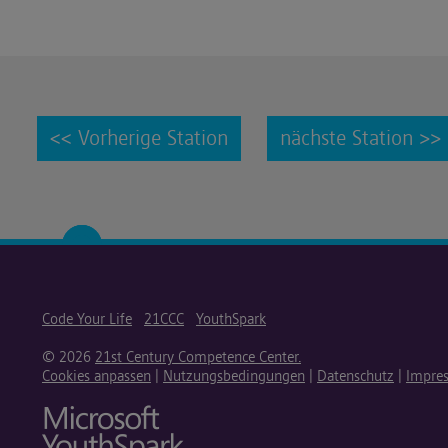
<< Vorherige Station
nächste Station >>
Code Your Life
21CCC
YouthSpark
© 2026
21st Century Competence Center.
Cookies anpassen
|
Nutzungsbedingungen
|
Datenschutz
|
Impre