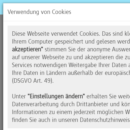
Verwendung von Cookies
Deutscher Preis für Onli
Diese Webseite verwendet Cookies. Das sind kle
Ihrem Computer gespeichert und gelesen werd
akzeptieren"
stimmen Sie der anonyme Auswert
auf unserer Webseite zu und akzeptieren die z
Nominierung und Shortlist
Services notwendigen Weitergabe Ihrer Daten an
Ihre Daten in Ländern außerhalb der europäisc
Code your Life ist für den Deutschen Preis für 
(DSGVO Art. 49).
nominiert! Aus über 800 Einreichungen wurde die 
ausgewählt und hat es auf die Shortlist des #dpo
Unter
"Einstellungen ändern"
erhalten Sie weit
geht es dann ins Finale.
Datenverarbeitung durch Drittanbieter und kö
Informationen zu einem jederzeit möglichen Wi
Mit Code your Life ist es gelungen, die Bereiche 
finden Sie auch in unseren Datenschutzhinweis
nachhaltig zu verbinden. Um das Thema „Program