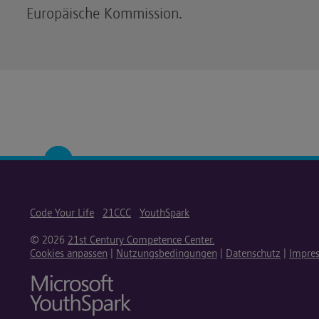
Europäische Kommission.
Code Your Life
21CCC
YouthSpark
© 2026
21st Century Competence Center.
Cookies anpassen
|
Nutzungsbedingungen
|
Datenschutz
|
Impre