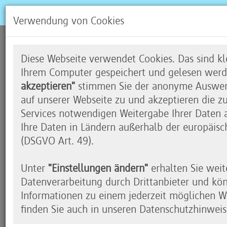
Verwendung von Cookies
Ein Gespräch mit Gesche J
Diese Webseite verwendet Cookies. Das sind kle
Ihrem Computer gespeichert und gelesen werd
akzeptieren"
stimmen Sie der anonyme Auswert
auf unserer Webseite zu und akzeptieren die z
Wie wichtig sind Digitalkompetenz
Services notwendigen Weitergabe Ihrer Daten an
Ihre Daten in Ländern außerhalb der europäisc
Arbeitsmarkt?
(DSGVO Art. 49).
Wir erleben auf dem Arbeitsmarkt gerade eine e
Jobs werden automatisiert und fallen damit ent
Unter
"Einstellungen ändern"
erhalten Sie weit
verändern sich.
Datenverarbeitung durch Drittanbieter und kö
Informationen zu einem jederzeit möglichen Wi
Ich halte zwar nichts davon, amerikanische Studi
finden Sie auch in unseren Datenschutzhinweis
Osborne/Frey von 2013, auf den deutschen Arbei