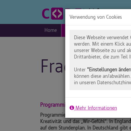
Verwendung von Cookies
Home
Blog
Praxis
Inklusio
Diese Webseite verwendet C
werden. Mit einem Klick a
unserer Webseite zu und ak
Drittanbieter, die zum Teil
Fragen an D
Unter
"Einstellungen änder
können diese an/abwählen. 
in unseren Datenschutzhin
Programmieren - Eine Sprache die verbi
Mehr Informationen
Programmieren macht Spaß, fördert logisch
Kreativität und das „Wir-Gefühl“. In Englan
auf dem Stundenplan. In Deutschland gibt e