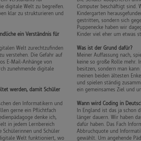
e digitale Welt zu begreifen.
Computer beschäftigt sind. W
en klar zu strukturieren und
Kindergarten herausgefunden
gestritten, sondern sich geg
Puppenecke haben wir dageg
dliche ein Verständnis für
Kinder viel eher um etwas st
igitalen Welt zurechtzufinden
Was ist der Grund dafür?
u verstehen. Die Gefahr auf
Meiner Auffassung nach, spie
los E-Mail-Anhänge von
keine so große Rolle mehr. I
rch zunehmende digitale
besitzen, sondern man kann 
meinen beiden ältesten Enkel
und spielen ständig zusamme
altet werden, damit Schüler
ein gemeinsames Ziel und un
wischen den Informatikern und
Wann wird Coding in Deutsch
len gerne ein Pflichtfach
In England ist das ja schon d
Medienpädagoge denke ich,
länger dauern. Wir haben da
elt in jedem Lernbereich
dafür haben. Das Fach Infor
e Schülerinnen und Schüler
Abbruchquote und Informatik
igitale Welt funktioniert, wo
gewählt. Um angehende Päd