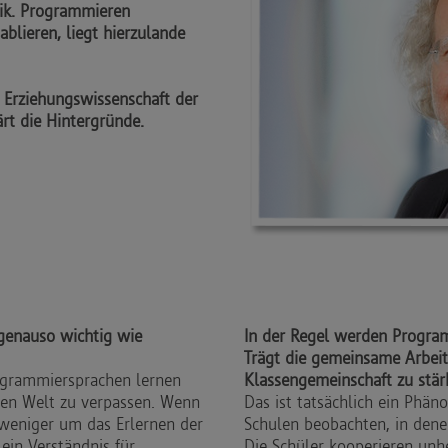
ik. Programmieren
ablieren, liegt hierzulande
r Erziehungswissenschaft der
rt die Hintergründe.
genauso wichtig wie
In der Regel werden Program
Trägt die gemeinsame Arbeit
rogrammiersprachen lernen
Klassengemeinschaft zu stär
alen Welt zu verpassen. Wenn
Das ist tatsächlich ein Phän
 weniger um das Erlernen der
Schulen beobachten, in dene
ein Verständnis für
Die Schüler kooperieren unh