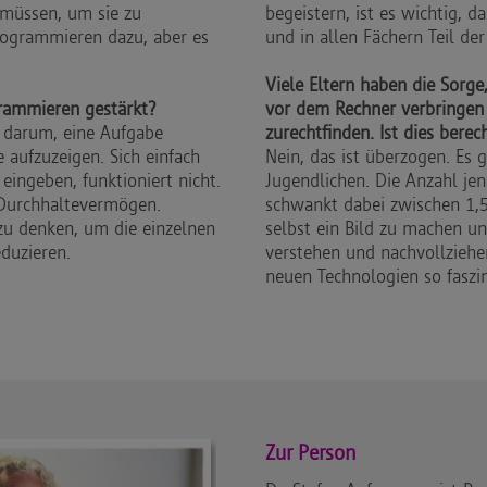
 müssen, um sie zu
begeistern, ist es wichtig, d
rogrammieren dazu, aber es
und in allen Fächern Teil de
Viele Eltern haben die Sorge
rammieren gestärkt?
vor dem Rechner verbringen 
e darum, eine Aufgabe
zurechtfinden. Ist dies berec
 aufzuzeigen. Sich einfach
Nein, das ist überzogen. Es 
eingeben, funktioniert nicht.
Jugendlichen. Die Anzahl jene
d Durchhaltevermögen.
schwankt dabei zwischen 1,5 
zu denken, um die einzelnen
selbst ein Bild zu machen u
duzieren.
verstehen und nachvollziehe
neuen Technologien so faszin
Zur Person