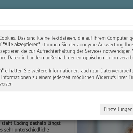
n
Akademie
Wettbewerbe
Initiative
ookies. Das sind kleine Textdateien, die auf Ihrem Computer g
uf
"Alle akzeptieren"
stimmen Sie der anonyme Auswertung Ihres
zeptieren die zur Aufrechterhaltung der Services notwendigen 
 Ihre Daten in Ländern außerhalb der europäischen Union verarb
r. Stefan Aufenan
n"
erhalten Sie weitere Informationen, auch zur Datenverarbeit
Informationen zu einem jederzeit möglichen Widerrufs Ihrer Ei
weisen.
ndet.
Einstellungen
es Denken, stärkt die
d steht Coding deshalb längst
s sehr unterschiedliche