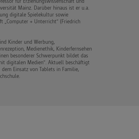
ofessor für Erziehungswissenschaft und
rsität Mainz. Darüber hinaus ist er u.a.
tung digitale Spielekultur sowie
ft „Computer + Unterricht“ (Friedrich
sind Kinder und Werbung,
enrezeption, Medienethik, Kinderfernsehen
Einen besonderer Schwerpunkt bildet das
t digitalen Medien“. Aktuell beschäftigt
t dem Einsatz von Tablets in Familie,
chschule.