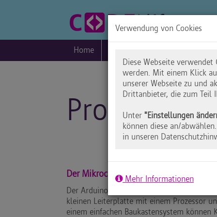
Verwendung von Cookies
Home
Blog
Praxis
Inklusio
Diese Webseite verwendet C
werden. Mit einem Klick a
unserer Webseite zu und ak
Drittanbieter, die zum Teil
Programmie
Unter
"Einstellungen änder
können diese an/abwählen. 
in unseren Datenschutzhin
Der Mikrocontroller Arduino Nano
Mehr Informationen
Der Arduino ist eine standardisierte Hardwa
kleinen Leiterplatte mit einem Prozessor un
einem einfachen Baukastensystem können 