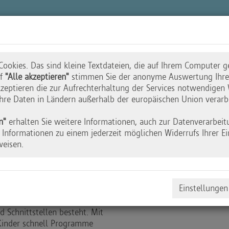
n
Akademie
Wettbewerbe
Initiative
ookies. Das sind kleine Textdateien, die auf Ihrem Computer g
uf
"Alle akzeptieren"
stimmen Sie der anonyme Auswertung Ihres
zeptieren die zur Aufrechterhaltung der Services notwendigen 
 Ihre Daten in Ländern außerhalb der europäischen Union verarb
ren mit dem Ard
n"
erhalten Sie weitere Informationen, auch zur Datenverarbeit
Informationen zu einem jederzeit möglichen Widerrufs Ihrer Ei
weisen.
Einstellungen
replattform, die aus einer
d Schnittstellen besteht. Mit
Kinder schnell Programme