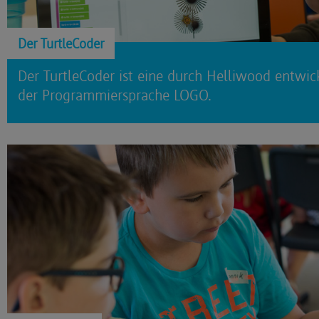
Der TurtleCoder
Der TurtleCoder ist eine durch Helliwood entwic
der Programmiersprache LOGO.