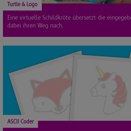
Turtle & Logo
Eine virtuelle Schildkröte übersetzt die eingeg
dabei ihren Weg nach.
ASCII Coder