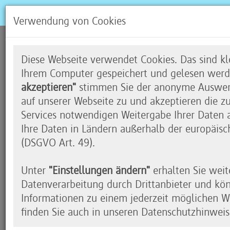
Verwendung von Cookies
Eine Wetterstation mit dem
Diese Webseite verwendet Cookies. Das sind kle
Ihrem Computer gespeichert und gelesen werd
akzeptieren"
stimmen Sie der anonyme Auswert
auf unserer Webseite zu und akzeptieren die z
Programmieren als Sprache der Zu
Services notwendigen Weitergabe Ihrer Daten an
Ihre Daten in Ländern außerhalb der europäisc
Betrachtet man die fortschreitende Digitalisierung 
(DSGVO Art. 49).
mit Blick auf die Bildungsziele immer wieder die
sollen Kinder und Jugendliche vorbereitet werden
Unter
"Einstellungen ändern"
erhalten Sie weit
Leben in den nächsten Jahren bestimmen werden 
Datenverarbeitung durch Drittanbieter und kö
Zusammenhänge ist notwendig, um im Erwachse
Informationen zu einem jederzeit möglichen Wi
Und was sollten Kinder und Jugendliche lernen?
finden Sie auch in unseren Datenschutzhinweis