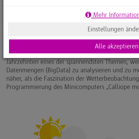
Dazu gehört natürlich auch, selbstbestimmt Erf
Alltags zu sammeln, die Kindern und Jugendlich
Mehr Informatio
Zusammenhänge schrittweise zu erkennen, um di
können.
Einstellungen ände
So weisen alle Lehrpläne der Bundesländer das 
Alle akzeptieren
ein Schlüsselthema aus. Zugleich ist Wetterbeoba
Jahrzehnten eines der spannendsten Themen, we
Datenmengen (BigData) zu analysieren und zu mo
näher, als die Faszination der Wetterbeobachtung
Programmierung des Minicomputers „Calliope min