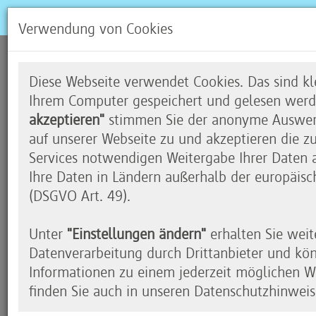
Verwendung von Cookies
Imagine Cup Junior
Diese Webseite verwendet Cookies. Das sind kle
Ihrem Computer gespeichert und gelesen werd
akzeptieren"
stimmen Sie der anonyme Auswert
auf unserer Webseite zu und akzeptieren die z
Bereit, die Welt zu verändern?
Services notwendigen Weitergabe Ihrer Daten an
Ihre Daten in Ländern außerhalb der europäisc
Die Gesellschaft ist immer wieder auf der Suche
(DSGVO Art. 49).
wie neue Technologien die Welt besser machen 
Artenschutz, im Gesundheitswesen oder im Bereich
Unter
"Einstellungen ändern"
erhalten Sie weit
künstlicher Intelligenz können bedrohte Tierarte
Datenverarbeitung durch Drittanbieter und kö
werden, neue Diagnoseverfahren in der Medizin 
Informationen zu einem jederzeit möglichen Wi
z.B. blinden Menschen ganz neue Unterstützung
finden Sie auch in unseren Datenschutzhinweis