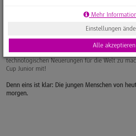
Mit dem weltweiten Wettbewerb Imagine Cup Ju
nun Schülerinnen und Schüler die Chance, eigene
Mehr Informatio
Spannungsfeld zu entwickeln.
Einstellungen ände
Geben auch Sie Ihren Lerngruppen die Möglichkeit
und Ideenreichtum in ihnen steckt. Helfen Sie ihn
Alle akzeptieren
Intelligenz zu entdecken und sich Gedanken übe
technologischen Neuerungen für die Welt zu ma
Cup Junior mit!
Denn eins ist klar: Die jungen Menschen von heu
morgen.