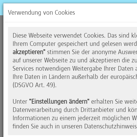
Verwendung von Cookies
Ein Smart Home, das happ
Diese Webseite verwendet Cookies. Das sind kle
Ihrem Computer gespeichert und gelesen werd
akzeptieren"
stimmen Sie der anonyme Auswert
auf unserer Webseite zu und akzeptieren die z
Wie funktioniert ein „Smart Home“ 
Services notwendigen Weitergabe Ihrer Daten an
Ihre Daten in Ländern außerhalb der europäisc
Zuhause?
(DSGVO Art. 49).
Katharina Galinski, Lehrerin für Mathematik und 
Katholischen Grundschule Niederkassel in Düsseld
Unter
"Einstellungen ändern"
erhalten Sie weit
Viertklässlern ihrer Computer-AG nachgegangen
Datenverarbeitung durch Drittanbieter und kö
Modell von einem Smart Home gebastelt und vi
Informationen zu einem jederzeit möglichen Wi
eingebaut.
finden Sie auch in unseren Datenschutzhinweis