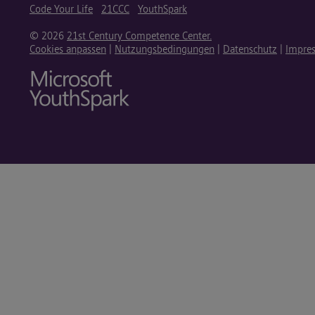
Code Your Life
21CCC
YouthSpark
© 2026
21st Century Competence Center.
Cookies anpassen
|
Nutzungsbedingungen
|
Datenschutz
|
Impre