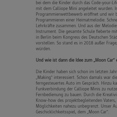
bei dem die Kinder durch das Code-your-L
mit dem Calliope Mini angeleitet wurden. 
Programmierwettbewerb eröffnet und wir b
Programmieren einer Heimatmelodie. Schnel
Lehrkräfte zusammen. Und aus der Melodie
Instrument. Die gesamte Schule fieberte mi
in Berlin beim Kongress des Deutschen St
vorstellen. So stand es in 2018 außer Frag
würden.
Und wie ist dann die Idee zum „Moon Car“ 
Die Kinder haben sich schon im letzten Jah
„Making“ interessiert. Schon damals war di
ferngesteuertes Auto im Gespräch. Hinzu ka
Funkverbindung der Calliope Minis zu nutze
Fernbedienung zu bauen. Durch die Kreativi
Know-how des projektbegleitenden Vaters, H
Möglichkeiten nahezu unbegrenzt. Unser A
Geschicklichkeitsspiel, dem „Moon Car“.