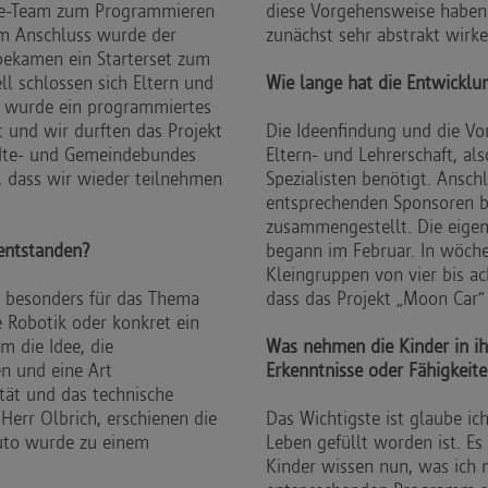
ife-Team zum Programmieren
diese Vorgehensweise haben 
Im Anschluss wurde der
zunächst sehr abstrakt wirk
ekamen ein Starterset zum
l schlossen sich Eltern und
Wie lange hat die Entwicklu
 wurde ein programmiertes
t und wir durften das Projekt
Die Ideenfindung und die Vo
ädte- und Gemeindebundes
Eltern- und Lehrerschaft, a
e, dass wir wieder teilnehmen
Spezialisten benötigt. Ansc
entsprechenden Sponsoren 
zusammengestellt. Die eigen
entstanden?
begann im Februar. In wöchen
Kleingruppen von vier bis a
r besonders für das Thema
dass das Projekt „Moon Car“ 
e Robotik oder konkret ein
m die Idee, die
Was nehmen die Kinder in i
n und eine Art
Erkenntnisse oder Fähigkeit
tät und das technische
err Olbrich, erschienen die
Das Wichtigste ist glaube i
uto wurde zu einem
Leben gefüllt worden ist. Es
Kinder wissen nun, was ich 