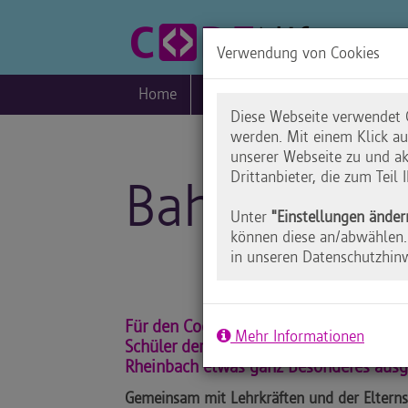
Verwendung von Cookies
Home
Blog
Praxis
Inklusio
Diese Webseite verwendet C
werden. Mit einem Klick a
unserer Webseite zu und ak
Drittanbieter, die zum Teil
Bahn frei f
Unter
"Einstellungen änder
können diese an/abwählen. 
in unseren Datenschutzhin
Für den Coding Cup 2018 haben sich 1
Mehr Informationen
Schüler der Gemeinschaftsgrundschule 
Rheinbach etwas ganz Besonderes ausg
Gemeinsam mit Lehrkräften und der Elternsc