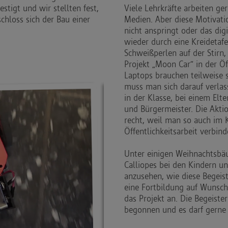
tigt und wir stellten fest,
Viele Lehrkräfte arbeiten ge
schloss sich der Bau einer
Medien. Aber diese Motivati
nicht anspringt oder das di
wieder durch eine Kreidetafe
Schweißperlen auf der Stirn
Projekt „Moon Car“ in der Öf
Laptops brauchen teilweise 
muss man sich darauf verlass
in der Klasse, bei einem Elt
und Bürgermeister. Die Akti
recht, weil man so auch im 
Öffentlichkeitsarbeit verbin
Unter einigen Weihnachtsbäu
Calliopes bei den Kindern un
anzusehen, wie diese Begeis
eine Fortbildung auf Wunsch
das Projekt an. Die Begeist
begonnen und es darf gerne