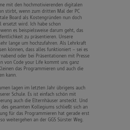
rne mit den hochmotivierenden digitalen
on stirbt, wenn zum dritten Mal der PC
gitale Board als Kostengründen nun doch
l ersetzt wird. Ich habe schon
, wenn es beispielsweise darum geht, das
fentlichkeit zu präsentieren. Unsere
sehr lange um hochzufahren. Als Lehrkraft
en können, dass alles funktioniert – sei es
ernabend oder bei Präsentationen mit Presse
on von Code your Life kommt uns ganz
Kleinen das Programmieren und auch die
den kann.
men lagen im letzten Jahr übrigens auch
serer Schule. Es ist einfach schön mit
terung auch die Elternhäuser ansteckt. Und
 des gesamten Kollegiums schließt sich an
erung für das Programmieren hat gerade erst
 so weitergehen an der GGS Sürster Weg.