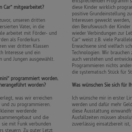
entsprechenden Programm ste
 Car“ mitgearbeitet?
diese Kinder wirklich progr
positive Grundeinstellung 
zuvor, unseren dritten
Interessen geweckt werden, 
rsierten Vater, in die
den Berufswusch der Kinder
e arbeitet mit Förder- und
wieder Verbindungen zur Le
den als Forderkurs
Car“ weist z.B. viele Parall
en vier dritten Klassen
Erwachsene sind vielfach s
h Interesse und ein
Technologien. Wir brauchen
n und Jungen ausgewählt.
auch verstehen und entwickel
Programmieren nichts andere
die systematisch Stück für S
 mini“ programmiert worden.
 herangeführt worden?
Was wünschen Sie sich für Ih
rlegt, was wir erreichen
Ich wünsche mir in erster Li
n und zu programmieren.
werden und dafür mehr Geld
 kleiner werdende
diese Ausstattung einwandfr
zusammengebaut und die
Ausfallzeiten müssen absolut
 sie mit Funk verbunden
zuverlässig einsatzbereit ist
s steuern. Zu guter Letzt