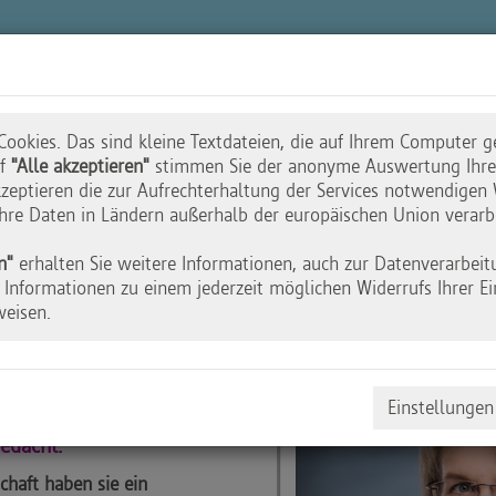
n
Akademie
Wettbewerbe
Initiative
ookies. Das sind kleine Textdateien, die auf Ihrem Computer g
uf
"Alle akzeptieren"
stimmen Sie der anonyme Auswertung Ihres
zeptieren die zur Aufrechterhaltung der Services notwendigen 
 Ihre Daten in Ländern außerhalb der europäischen Union verarb
ür das Moon Car
n"
erhalten Sie weitere Informationen, auch zur Datenverarbeit
Informationen zu einem jederzeit möglichen Widerrufs Ihrer Ei
weisen.
6 Schülerinnen und
Einstellungen
am Sürster Weg in
edacht:
haft haben sie ein