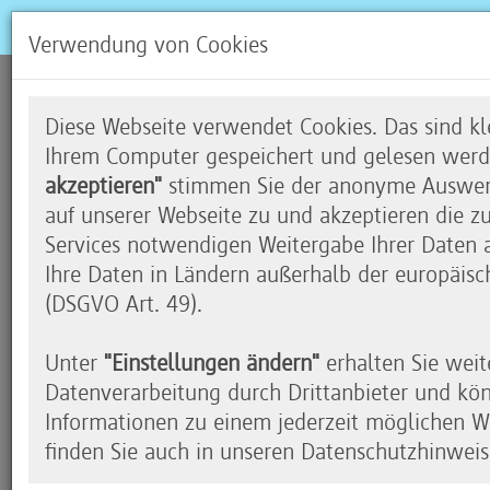
Verwendung von Cookies
Zufällig Kunst – Fensterbi
Diese Webseite verwendet Cookies. Das sind kle
Richter
Ihrem Computer gespeichert und gelesen werd
akzeptieren"
stimmen Sie der anonyme Auswert
auf unserer Webseite zu und akzeptieren die z
Services notwendigen Weitergabe Ihrer Daten an
Ihre Daten in Ländern außerhalb der europäisc
Programmieren mit Mikrocontroller
(DSGVO Art. 49).
Passt nicht zusammen? An der Gelbrinkschule in
Unter
"Einstellungen ändern"
erhalten Sie weit
schon in der dritten Klasse. In einem Unterrichtsp
Datenverarbeitung durch Drittanbieter und kö
selbst gestaltete Fensterbilder. Sie orientierten 
Informationen zu einem jederzeit möglichen Wi
des Kölner Doms, die vom zeitgenössischen Künst
finden Sie auch in unseren Datenschutzhinweis
Zufallsgenerator gestaltet wurden.